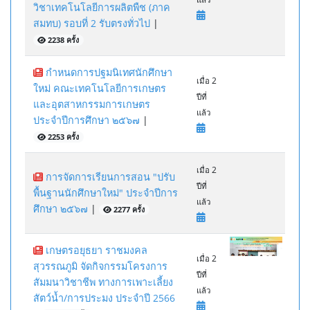
วิชาเทคโนโลยีการผลิตพืช (ภาค
สมทบ) รอบที่ 2 รับตรงทั่วไป
|
2238 ครั้ง
กำหนดการปฐมนิเทศนักศึกษา
เมื่อ 2
ใหม่ คณะเทคโนโลยีการเกษตร
ปีที่
และอุตสาหกรรมการเกษตร
แล้ว
ประจำปีการศึกษา ๒๕๖๗
|
2253 ครั้ง
เมื่อ 2
การจัดการเรียนการสอน "ปรับ
ปีที่
พื้นฐานนักศึกษาใหม่" ประจำปีการ
แล้ว
ศึกษา ๒๕๖๗
|
2277 ครั้ง
เกษตรอยุธยา ราชมงคล
เมื่อ 2
สุวรรณภูมิ จัดกิจกรรมโครงการ
ปีที่
สัมมนาวิชาชีพ ทางการเพาะเลี้ยง
แล้ว
สัตว์น้ำ/การประมง ประจำปี 2566