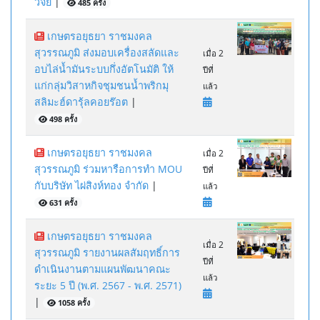
วิจัย
|
485 ครั้ง
เกษตรอยุธยา ราชมงคล
สุวรรณภูมิ ส่งมอบเครื่องสลัดและ
เมื่อ 2
อบไล่น้ำมันระบบกึ่งอัตโนมัติ ให้
ปีที่
แก่กลุ่มวิสาหกิจชุมชนน้ำพริกมุ
แล้ว
สลิมะฮ์ดารุ้ลคอยร๊อต
|
498 ครั้ง
เกษตรอยุธยา ราชมงคล
เมื่อ 2
สุวรรณภูมิ ร่วมหารือการทำ MOU
ปีที่
กับบริษัท ไผ่สิงห์ทอง จำกัด
|
แล้ว
631 ครั้ง
เกษตรอยุธยา ราชมงคล
เมื่อ 2
สุวรรณภูมิ รายงานผลสัมฤทธิ์การ
ปีที่
ดำเนินงานตามแผนพัฒนาคณะ
แล้ว
ระยะ 5 ปี (พ.ศ. 2567 - พ.ศ. 2571)
|
1058 ครั้ง