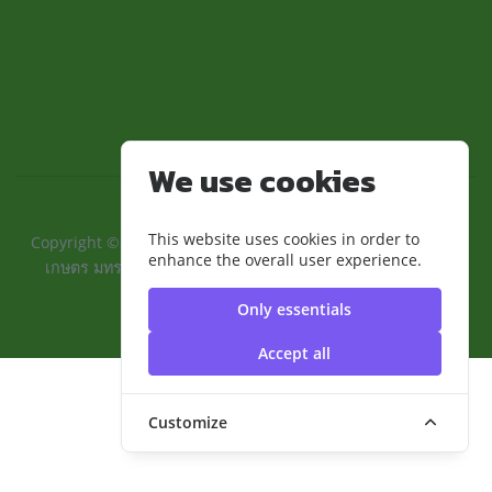
We use cookies
This website uses cookies in order to
Copyright ©2024 ::คณะเทคโนโลยีการเกษตรและอุตสาหกรรม
enhance the overall user experience.
เกษตร มทร.สุวรรณภูมิ:: | มหาวิทยาลัยเทคโนโลยีราชมงคล
สุวรรณภูมิ
Only essentials
Accept all
Customize