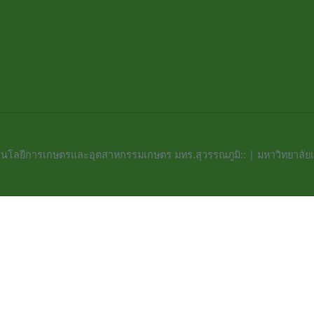
นโลยีการเกษตรและอุตสาหกรรมเกษตร มทร.สุวรรณภูมิ:: | มหาวิทยาลัย