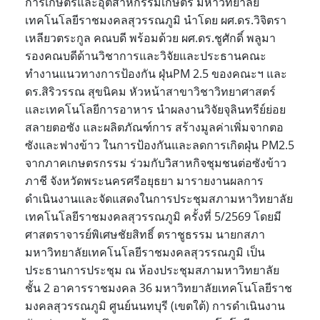
การเกษตรและอุตสาหกรรมเกษตร มหาวิทยาลัย
เทคโนโลยีราชมงคลสุวรรณภูมิ นำโดย ผศ.ดร.วิจิตรา
เหลียวตระกูล คณบดี พร้อมด้วย ผศ.ดร.ชูศักดิ์ พลูมา
รองคณบดีด้านวิชาการและวิจัยและประธานคณะ
ทำงานแนวทางการป้องกัน ฝุ่นPM 2.5 ของคณะฯ และ
ดร.สิริวรรณ สุขนิคม หัวหน้าสาขาวิชาวิทยาศาสตร์
และเทคโนโลยีการอาหาร นำผลงานวิจัยจุลินทรีย์ย่อย
สลายตอซัง และผลิตภัณฑ์การ สร้างมูลค่าเพิ่มจากตอ
ซังและฟางข้าว ในการป้องกันและลดการเกิดฝุ่น PM2.5
จากภาคเกษตรกรรม ร่วมกับวิสาหกิจชุมชนต่อซังข้าว
ภาชี จังหวัดพระนครศรีอยุธยา มารายงานผลการ
ดำเนินงานและจัดแสดงในการประชุมสภามหาวิทยาลัย
เทคโนโลยีราชมงคลสุวรรณภูมิ ครั้งที่ 5/2569 โดยมี
ศาสตราจารย์พิเศษชัยสิทธิ์ ตราชูธรรม นายกสภา
มหาวิทยาลัยเทคโนโลยีราชมงคลสุวรรณภูมิ เป็น
ประธานการประชุม ณ ห้องประชุมสภามหาวิทยาลัย
ชั้น 2 อาคารราชมงคล 36 มหาวิทยาลัยเทคโนโลยีราช
มงคลสุวรรณภูมิ ศูนย์นนทบุรี (เขตใต้) การดำเนินงาน