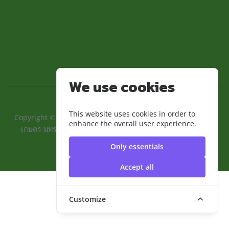
We use cookies
This website uses cookies in order to
Copyright ©2024 ::คณะเทคโนโลยีการเกษตรและอุตสาหกรรม
enhance the overall user experience.
เกษตร มทร.สุวรรณภูมิ:: | มหาวิทยาลัยเทคโนโลยีราชมงคล
สุวรรณภูมิ
Only essentials
Accept all
Customize