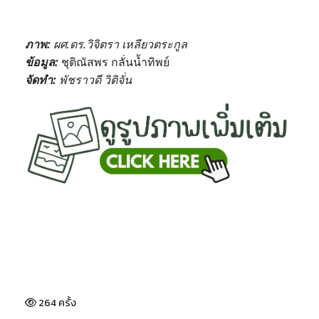
ภาพ
:
ผศ.ดร.วิจิตรา เหลียวตระกูล
ข้อมูล
:
ชุติณัสพร กลั่นน้ำทิพย์
จัดทำ
:
พัชราวดี วิติจั่น
264 ครั้ง