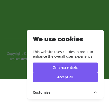
We use cookies
This website uses cookies in order to
Copyright ©2024 ::คณะเทคโนโลยีการเกษตรและอุตสาหกรรม
enhance the overall user experience.
เกษตร มทร.สุวรรณภูมิ:: | มหาวิทยาลัยเทคโนโลยีราชมงคล
สุวรรณภูมิ
Only essentials
Accept all
Customize