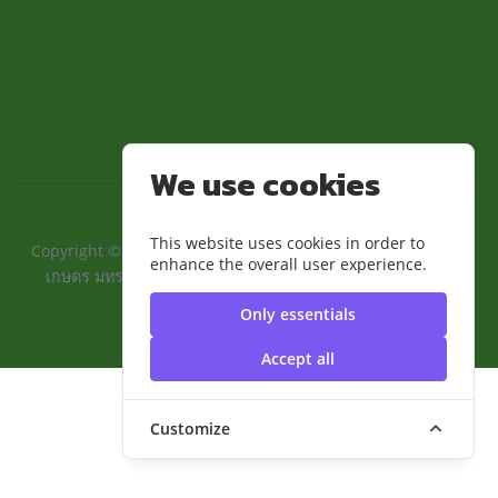
We use cookies
This website uses cookies in order to
Copyright ©2024 ::คณะเทคโนโลยีการเกษตรและอุตสาหกรรม
enhance the overall user experience.
เกษตร มทร.สุวรรณภูมิ:: | มหาวิทยาลัยเทคโนโลยีราชมงคล
สุวรรณภูมิ
Only essentials
Accept all
Customize