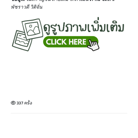
พัชราวดี วิติจั่น
337 ครั้ง