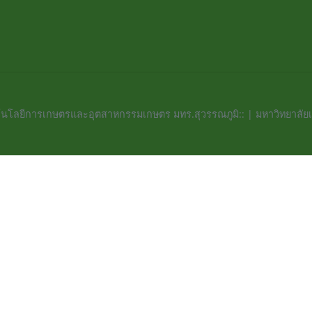
นโลยีการเกษตรและอุตสาหกรรมเกษตร มทร.สุวรรณภูมิ:: | มหาวิทยาลัย