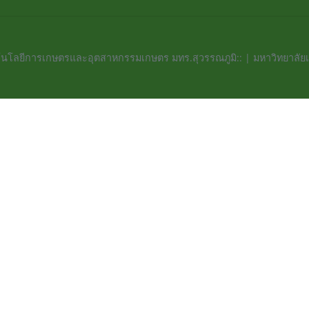
นโลยีการเกษตรและอุตสาหกรรมเกษตร มทร.สุวรรณภูมิ:: | มหาวิทยาลัย