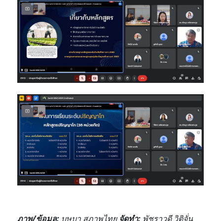
ภาพ/ข้อมูล
:
บุษบา สภาพไทย
จัดทำ
:
พัชราวดี วิติจั่น