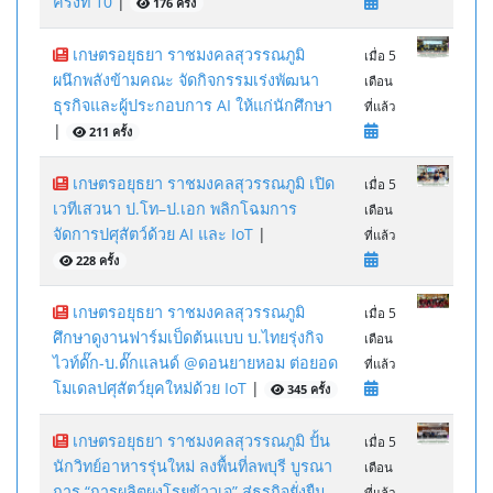
ครั้งที่ 10
|
176 ครั้ง
เกษตรอยุธยา ราชมงคลสุวรรณภูมิ
เมื่อ 5
ผนึกพลังข้ามคณะ จัดกิจกรรมเร่งพัฒนา
เดือน
ธุรกิจและผู้ประกอบการ AI ให้แก่นักศึกษา
ที่แล้ว
|
211 ครั้ง
เกษตรอยุธยา ราชมงคลสุวรรณภูมิ เปิด
เมื่อ 5
เวทีเสวนา ป.โท–ป.เอก พลิกโฉมการ
เดือน
จัดการปศุสัตว์ด้วย AI และ IoT
|
ที่แล้ว
228 ครั้ง
เกษตรอยุธยา ราชมงคลสุวรรณภูมิ
เมื่อ 5
ศึกษาดูงานฟาร์มเป็ดต้นแบบ บ.ไทยรุ่งกิจ
เดือน
ไวท์ดั๊ก-บ.ดั๊กแลนด์ @ดอนยายหอม ต่อยอด
ที่แล้ว
โมเดลปศุสัตว์ยุคใหม่ด้วย IoT
|
345 ครั้ง
เกษตรอยุธยา ราชมงคลสุวรรณภูมิ ปั้น
เมื่อ 5
นักวิทย์อาหารรุ่นใหม่ ลงพื้นที่ลพบุรี บูรณา
เดือน
การ “การผลิตผงโรยข้าวเจ” สู่ธุรกิจยั่งยืน
ที่แล้ว