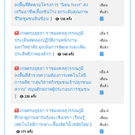
ลงพื้นที่ติดตามโครงการ “นิคม Next” ส่ง
เดือน
เสริมอาชีพเลี้ยงชันโรง ยกระดับคุณภาพ
ที่แล้ว
ชีวิตชุมชนหินซ้อน
|
135 ครั้ง
เกษตรอยุธยา ราชมงคลสุวรรณภูมิ
เมื่อ 5
ประเมินทดลองปฏิบัติงานพนักงาน
เดือน
มหาวิทยาลัย มุ่งเน้นการพัฒนาและเพิ่ม
ที่แล้ว
ประสิทธิภาพองค์กร
|
148 ครั้ง
เกษตรอยุธยา ราชมงคลสุวรรณภูมิ
เมื่อ 4
ลงพื้นที่สำรวจความต้องการเทคโนโลยี
เดือน
การผลิต “กลุ่มวิสาหกิจชุมชนเจ้าปลุกขนม
ที่แล้ว
หวาน” หนุนศักยภาพผู้ประกอบการชุมชน
|
230 ครั้ง
เกษตรอยุธยา ราชมงคลสุวรรณภูมิ
เมื่อ 4
ศึกษาดูงานฟาร์มกุ้งฉะเชิงเทรา เรียนรู้
เดือน
เทคโนโลยีการเพาะเลี้ยงสัตว์น้ำสมัยใหม่
|
ที่แล้ว
171 ครั้ง