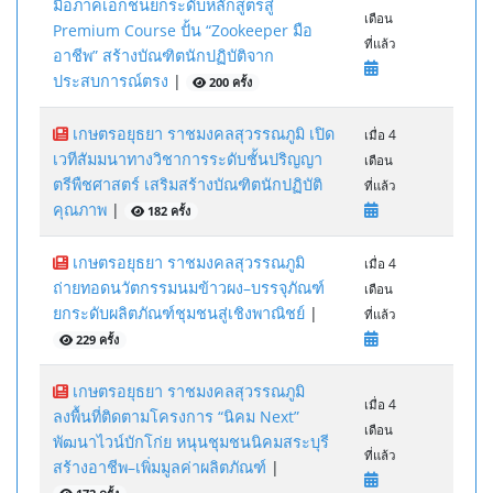
มือภาคเอกชนยกระดับหลักสูตรสู่
เดือน
Premium Course ปั้น “Zookeeper มือ
ที่แล้ว
อาชีพ” สร้างบัณฑิตนักปฏิบัติจาก
ประสบการณ์ตรง
|
200 ครั้ง
เกษตรอยุธยา ราชมงคลสุวรรณภูมิ เปิด
เมื่อ 4
เวทีสัมมนาทางวิชาการระดับชั้นปริญญา
เดือน
ตรีพืชศาสตร์ เสริมสร้างบัณฑิตนักปฏิบัติ
ที่แล้ว
คุณภาพ
|
182 ครั้ง
เกษตรอยุธยา ราชมงคลสุวรรณภูมิ
เมื่อ 4
ถ่ายทอดนวัตกรรมนมข้าวผง–บรรจุภัณฑ์
เดือน
ยกระดับผลิตภัณฑ์ชุมชนสู่เชิงพาณิชย์
|
ที่แล้ว
229 ครั้ง
เกษตรอยุธยา ราชมงคลสุวรรณภูมิ
เมื่อ 4
ลงพื้นที่ติดตามโครงการ “นิคม Next”
เดือน
พัฒนาไวน์บักโก่ย หนุนชุมชนนิคมสระบุรี
ที่แล้ว
สร้างอาชีพ–เพิ่มมูลค่าผลิตภัณฑ์
|