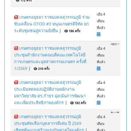
172 ครั้ง
เมื่อ 4
เกษตรอยุธยา ราชมงคลสุวรรณภูมิ ร่วม
เดือน
ขับเคลื่อน OTOD #3 หนุนเกษตรดิจิทัล ยก
ที่แล้ว
ระดับชุมชนสู่ความยั่งยืน
|
186 ครั้ง
เกษตรอยุธยา ราชมงคลสุวรรณภูมิ
เมื่อ 4
ประชุมสำนักงานคณบดีคณะเทคโนโลยี
เดือน
การเกษตรและอุตสาหกรรมเกษตร ครั้งที่
ที่แล้ว
1/2569
|
210 ครั้ง
เกษตรอยุธยา ราชมงคลสุวรรณภูมิ
เมื่อ 4
ประเมินทดลองปฏิบัติงานพนักงาน
เดือน
มหาวิทยาลัย ดร.กำธร มุ่งเน้นการพัฒนา
ที่แล้ว
และเพิ่มประสิทธิภาพองค์กร
|
182 ครั้ง
เกษตรอยุธยา ราชมงคลสุวรรณภูมิ
เมื่อ 4
ประชุมคัดเลือกบุคลากรดีเด่น ปี 2569
เดือน
เชิดชูต้นแบบสร้างแรงบันดาลใจองค์กร
|
ที่แล้ว