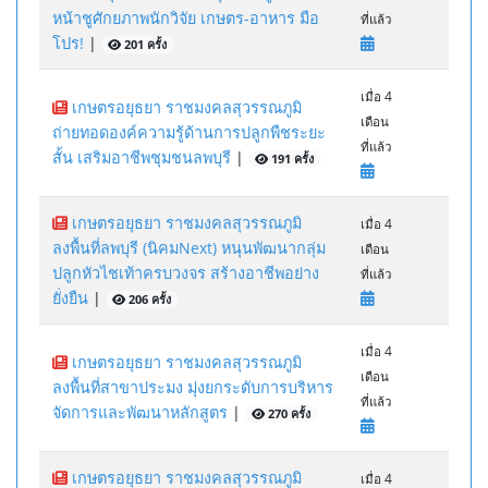
หน้าชูศักยภาพนักวิจัย เกษตร-อาหาร มือ
ที่แล้ว
โปร!
|
201 ครั้ง
เมื่อ 4
เกษตรอยุธยา ราชมงคลสุวรรณภูมิ
เดือน
ถ่ายทอดองค์ความรู้ด้านการปลูกพืชระยะ
ที่แล้ว
สั้น เสริมอาชีพชุมชนลพบุรี
|
191 ครั้ง
เกษตรอยุธยา ราชมงคลสุวรรณภูมิ
เมื่อ 4
ลงพื้นที่ลพบุรี (นิคมNext) หนุนพัฒนากลุ่ม
เดือน
ปลูกหัวไชเท้าครบวงจร สร้างอาชีพอย่าง
ที่แล้ว
ยั่งยืน
|
206 ครั้ง
เมื่อ 4
เกษตรอยุธยา ราชมงคลสุวรรณภูมิ
เดือน
ลงพื้นที่สาขาประมง มุ่งยกระดับการบริหาร
ที่แล้ว
จัดการและพัฒนาหลักสูตร
|
270 ครั้ง
เกษตรอยุธยา ราชมงคลสุวรรณภูมิ
เมื่อ 4