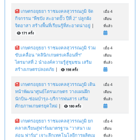
เกษตรอยุธยา ราชมงคลสุวรรณภูมิ จัด
เมื่อ 4
กิจกรรม “พืชปัง สะอาดปั๊ว ปีที่ 2” ปลูกฝัง
เดือน
จิตอาสา สร้างพื้นที่เรียนรู้ที่สะอาดน่าอยู่
|
ที่แล้ว
171 ครั้ง
เกษตรอยุธยา ราชมงคลสุวรรณภูมิ ร่วม
เมื่อ 4
ขับเคลื่อน “คลินิกเกษตรเคลื่อนที่ฯ”
เดือน
ไตรมาสที่ 2 นำองค์ความรู้สู่ชุมชน เสริม
ที่แล้ว
สร้างเกษตรปลอดภัย
|
198 ครั้ง
เกษตรอยุธยา ราชมงคลสุวรรณภูมิ เดิน
เมื่อ 4
หน้าพัฒนาศูนย์โดรนเกษตร วางแผนฝึก
เดือน
นักบิน–ซ่อมบำรุง–บริการพ่นสาร เสริม
ที่แล้ว
ศักยภาพเกษตรยุคใหม่
|
180 ครั้ง
เกษตรอยุธยา ราชมงคลสุวรรณภูมิ ยก
เมื่อ 4
คลาสเรียนสู่ฟาร์มมาตรฐาน "วาสนา เม
เดือน
ล่อน ฟาร์ม" เจาะลึกเทคโนโลยีการผลิตเม
ที่แล้ว