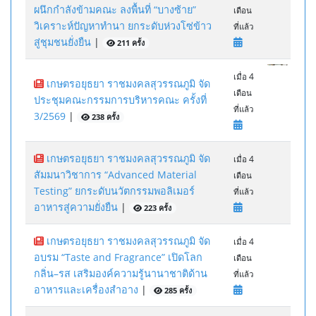
ผนึกกำลังข้ามคณะ ลงพื้นที่ “บางซ้าย”
เดือน
วิเคราะห์ปัญหาทำนา ยกระดับห่วงโซ่ข้าว
ที่แล้ว
สู่ชุมชนยั่งยืน
|
211 ครั้ง
เมื่อ 4
เกษตรอยุธยา ราชมงคลสุวรรณภูมิ จัด
เดือน
ประชุมคณะกรรมการบริหารคณะ ครั้งที่
ที่แล้ว
3/2569
|
238 ครั้ง
เกษตรอยุธยา ราชมงคลสุวรรณภูมิ จัด
เมื่อ 4
สัมมนาวิชาการ “Advanced Material
เดือน
Testing” ยกระดับนวัตกรรมพอลิเมอร์
ที่แล้ว
อาหารสู่ความยั่งยืน
|
223 ครั้ง
เกษตรอยุธยา ราชมงคลสุวรรณภูมิ จัด
เมื่อ 4
อบรม “Taste and Fragrance” เปิดโลก
เดือน
กลิ่น–รส เสริมองค์ความรู้นานาชาติด้าน
ที่แล้ว
อาหารและเครื่องสำอาง
|
285 ครั้ง