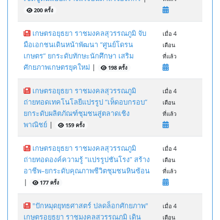
200 ครั้ง
เกษตรอยุธยา ราชมงคลสุวรรณภูมิ จับ
เมื่อ 4
มือเอกชนเดินหน้าพัฒนา “ศูนย์โดรน
เดือน
เกษตร” ยกระดับทักษะนักศึกษา เสริม
ที่แล้ว
ศักยภาพเกษตรยุคใหม่
|
198 ครั้ง
เกษตรอยุธยา ราชมงคลสุวรรณภูมิ
เมื่อ 4
ถ่ายทอดเทคโนโลยีแปรรูป “เห็ดอบกรอบ”
เดือน
ยกระดับผลิตภัณฑ์ชุมชนสู่ตลาดเชิง
ที่แล้ว
พาณิชย์
|
159 ครั้ง
เกษตรอยุธยา ราชมงคลสุวรรณภูมิ
เมื่อ 4
ถ่ายทอดองค์ความรู้ “แปรรูปชันโรง” สร้าง
เดือน
อาชีพ–ยกระดับคุณภาพชีวิตชุมชนหินซ้อน
ที่แล้ว
|
177 ครั้ง
"ปักหมุดยุทธศาสตร์ ปลดล็อกศักยภาพ"
เมื่อ 4
เกษตรอยุธยา ราชมงคลสุวรรณภูมิ เดิน
เดือน