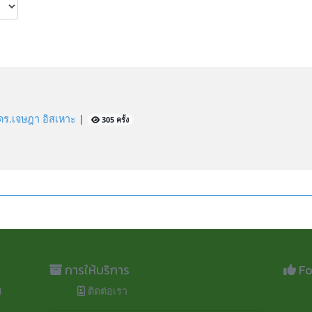
ดร.เจษฎา อิสเหาะ
|
305 ครั้ง
การให้บริการ
Fo
ม
ติดต่อเรา