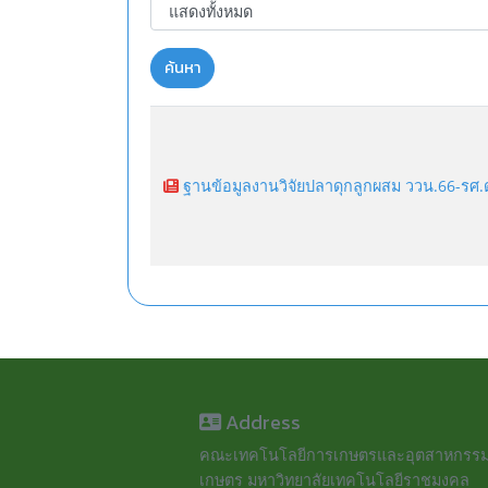
ค้นหา
ฐานข้อมูลงานวิจัยปลาดุกลูกผสม ววน.66-รศ.
Address
คณะเทคโนโลยีการเกษตรและอุตสาหกรร
เกษตร มหาวิทยาลัยเทคโนโลยีราชมงคล