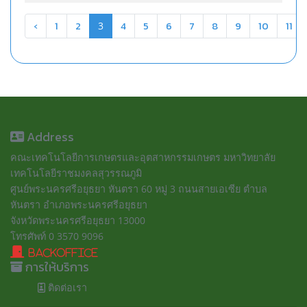
‹
1
2
4
5
6
7
8
9
10
11
3
Address
คณะเทคโนโลยีการเกษตรและอุตสาหกรรมเกษตร มหาวิทยาลัย
เทคโนโลยีราชมงคลสุวรรณภูมิ
ศูนย์พระนครศรีอยุธยา หันตรา 60 หมู่ 3 ถนนสายเอเซีย ตำบล
หันตรา อำเภอพระนครศรีอยุธยา
จังหวัดพระนครศรีอยุธยา 13000
โทรศัพท์ 0 3570 9096
BackOffice
การให้บริการ
ติดต่อเรา