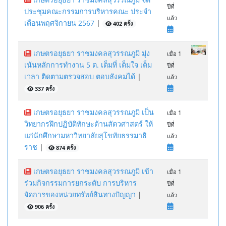
ปีที่
ประชุมคณะกรรมการบริหารคณะ ประจำ
แล้ว
เดือนพฤศจิกายน 2567
|
402 ครั้ง
เกษตรอยุธยา ราชมงคลสุวรรณภูมิ มุ่ง
เมื่อ 1
เน้นหลักการทำงาน 5 ต. เต็มที่ เต็มใจ เต็ม
ปีที่
เวลา ติดตามตรวจสอบ ตอบสังคมได้
|
แล้ว
337 ครั้ง
เกษตรอยุธยา ราชมงคลสุวรรณภูมิ เป็น
เมื่อ 1
วิทยากรฝึกปฏิบัติทักษะด้านสัตวศาสตร์ ให้
ปีที่
แก่นักศึกษามหาวิทยาลัยสุโขทัยธรรมาธิ
แล้ว
ราช
|
874 ครั้ง
เกษตรอยุธยา ราชมงคลสุวรรณภูมิ เข้า
เมื่อ 1
ร่วมกิจกรรมการยกระดับ การบริหาร
ปีที่
จัดการของหน่วยทรัพย์สินทางปัญญา
|
แล้ว
906 ครั้ง