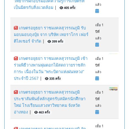
วิทยากรฝึกอบรมองค์ความรู้การเกษตรที่
แล้ว
เป็นมิตรกับสิ่งแวดล้อม
|
405 ครั้ง
เมื่อ 1
เกษตรอยุธยา ราชมงคลสุวรรณภูมิ รับ
ปีที่
มอบมอบถุงปุ๋ย จาก บริษัท เทอราโกร เฟอร์
แล้ว
ติไลเซอร์ จํากัด
|
399 ครั้ง
เกษตรอยุธยา ราชมงคลสุวรรณภูมิ เข้า
เมื่อ 1
ร่วมพิธีวางพานพุ่มดอกไม้สดถวายราชสัก
ปีที่
การะ เนื่องในวัน “พระบิดาแห่งฝนหลวง”
แล้ว
ประจำปี 2567
|
335 ครั้ง
เกษตรอยุธยา ราชมงคลสุวรรณภูมิ
เมื่อ 1
ประชาสัมพันธ์หลักสูตรรับสมัครนักศึกษา
ปีที่
ใหม่ โรงเรียนแสวงหาวิทยาคม จังหวัด
แล้ว
อ่างทอง
|
463 ครั้ง
เมื่อ 1
เกษตรอยุธยา ราชมงคลสุวรรณภูมิ จัด